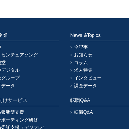
企業
News &Topics
通
全記事
クセンチュアソング
お知らせ
報堂
コラム
通デジタル
求人特集
天グループ
インタビュー
Tデータ
調査データ
向けサービス
転職Q&A
果報酬型支援
転職Q&A
ンボーディング研修
務委託支援（デジフレ）