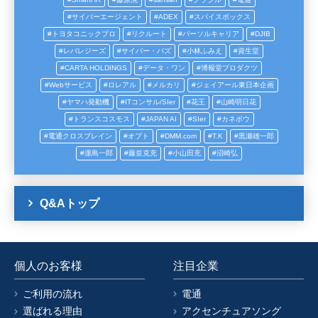
サイバーエージェント
ADEX
スパイスボックス
トヨタコニックプロ
リクルート
パーソルキャリア
DJIB
レバレジーズ
サイバー・バズ
小林ふみえ
資生堂
CARTA HOLDINGS
データ・ワン
博報堂プロダクツ
Webサービス
ロレアル
メルカリ
ジェイアール東日本企画
ヤマハ発動機
ITコンサル/SIer
花王
山崎明日花
トランスコスモス
JAPAN AI
SIer
カネボウ
電通クロスブレイン
オプト
DMM.com
T.K
黒瀬雄一郎
瀧島一郎
藤並克充
小山田充
沼崎弘
Q&Aトップ
個人のお客様
注目企業
ご利用の流れ
電通
選ばれる理由
アクセンチュアソング