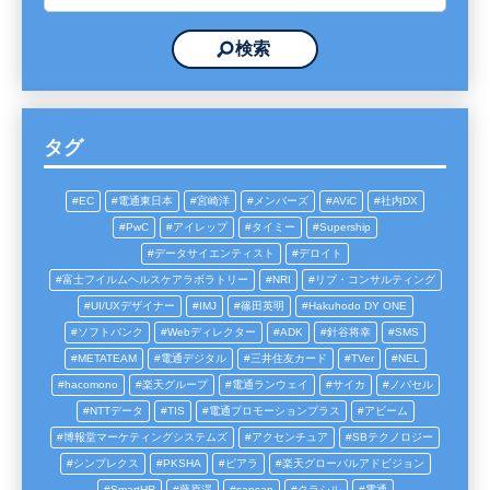
タグ
EC
電通東日本
宮崎洋
メンバーズ
AViC
社内DX
PwC
アイレップ
タイミー
Supership
データサイエンティスト
デロイト
富士フイルムヘルスケアラボラトリー
NRI
リブ・コンサルティング
UI/UXデザイナー
IMJ
篠田英明
Hakuhodo DY ONE
ソフトバンク
Webディレクター
ADK
針谷将幸
SMS
METATEAM
電通デジタル
三井住友カード
TVer
NEL
hacomono
楽天グループ
電通ランウェイ
サイカ
ノバセル
NTTデータ
TIS
電通プロモーションプラス
アビーム
博報堂マーケティングシステムズ
アクセンチュア
SBテクノロジー
シンプレクス
PKSHA
ピアラ
楽天グローバルアドビジョン
SmartHR
藤原滉
sansan
クラシル
電通