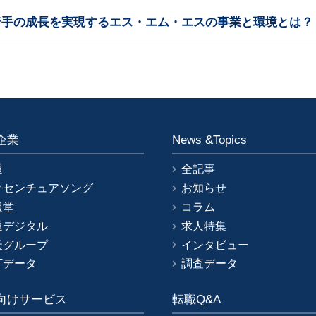
若手の成長を実現するエス・エム・エスの事業と環境とは？
企業
News &Topics
通
全記事
クセンチュアソング
お知らせ
報堂
コラム
通デジタル
求人特集
天グループ
インタビュー
Tデータ
調査データ
向けサービス
転職Q&A