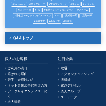
hacomono
楽天グループ
電通ランウェイ
サイカ
ノバセル
NTTデータ
TIS
電通プロモーションプラス
アビーム
博報堂マーケティングシステムズ
T.K
黒瀬雄一郎
瀧島一郎
藤並克充
小山田充
沼崎弘
Q&Aトップ
個人のお客様
注目企業
ご利用の流れ
電通
選ばれる理由
アクセンチュアソング
若手・未経験の方
博報堂
ネット専業広告代理店の方
電通デジタル
データサイエンティストの
楽天グループ
方
NTTデータ
求人情報