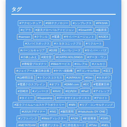
タグ
アクセンチュア
SBテクノロジー
シンプレクス
PKSHA
ピアラ
楽天グローバルアドビジョン
SmartHR
藤原滉
sansan
クラシル
電通
サイバーエージェント
ADEX
スパイスボックス
トヨタコニックプロ
リクルート
パーソルキャリア
DJIB
レバレジーズ
サイバー・バズ
小林ふみえ
資生堂
CARTA HOLDINGS
データ・ワン
博報堂プロダクツ
Webサービス
ロレアル
メルカリ
ジェイアール東日本企画
ヤマハ発動機
ITコンサル/SIer
花王
山崎明日花
トランスコスモス
JAPAN AI
SIer
カネボウ
電通クロスブレイン
オプト
DMM.com
EC
電通東日本
宮崎洋
メンバーズ
AViC
社内DX
PwC
アイレップ
タイミー
Supership
データサイエンティスト
デロイト
富士フイルムヘルスケアラボラトリー
NRI
リブ・コンサルティング
UI/UXデザイナー
IMJ
篠田英明
Hakuhodo DY ONE
ソフトバンク
Webディレクター
ADK
針谷将幸
SMS
METATEAM
電通デジタル
三井住友カード
TVer
NEL