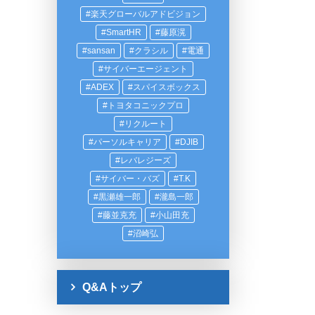
楽天グローバルアドビジョン
SmartHR
藤原滉
sansan
クラシル
電通
サイバーエージェント
ADEX
スパイスボックス
トヨタコニックプロ
リクルート
パーソルキャリア
DJIB
レバレジーズ
サイバー・バズ
T.K
黒瀬雄一郎
瀧島一郎
藤並克充
小山田充
沼崎弘
Q&Aトップ