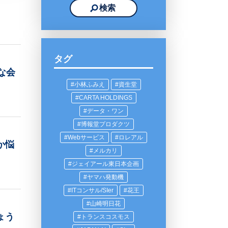
タグ
な会
小林ふみえ
資生堂
CARTA HOLDINGS
データ・ワン
博報堂プロダクツ
Webサービス
ロレアル
か悩
メルカリ
ジェイアール東日本企画
ヤマハ発動機
ITコンサル/SIer
花王
山崎明日花
ょう
トランスコスモス