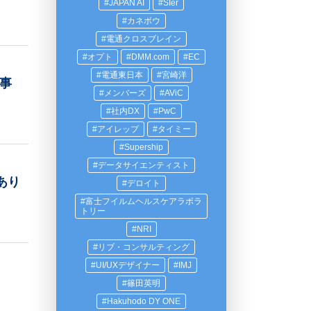
JAPAN AI
SIer
カネボウ
電通クロスブレイン
オプト
DMM.com
EC
電通東日本
宮崎洋
事
メンバーズ
AViC
社内DX
PwC
アイレップ
タイミー
Supership
データサイエンティスト
あり
デロイト
富士フイルムヘルスケアラボラ
トリー
NRI
リブ・コンサルティング
UI/UXデザイナー
IMJ
篠田英明
Hakuhodo DY ONE