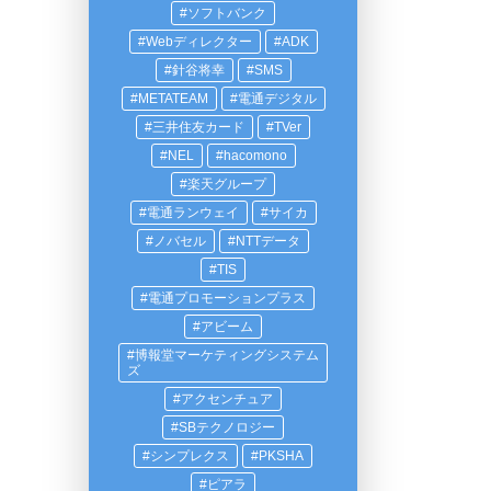
ソフトバンク
Webディレクター
ADK
針谷将幸
SMS
METATEAM
電通デジタル
三井住友カード
TVer
NEL
hacomono
楽天グループ
電通ランウェイ
サイカ
ノバセル
NTTデータ
TIS
電通プロモーションプラス
アビーム
博報堂マーケティングシステム
ズ
アクセンチュア
SBテクノロジー
シンプレクス
PKSHA
ピアラ