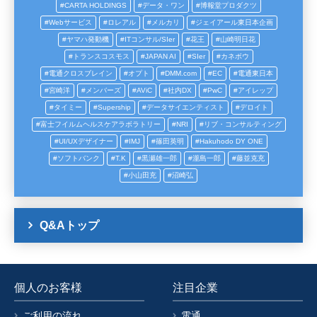
CARTA HOLDINGS
データ・ワン
博報堂プロダクツ
Webサービス
ロレアル
メルカリ
ジェイアール東日本企画
ヤマハ発動機
ITコンサル/SIer
花王
山崎明日花
トランスコスモス
JAPAN AI
SIer
カネボウ
電通クロスブレイン
オプト
DMM.com
EC
電通東日本
宮崎洋
メンバーズ
AViC
社内DX
PwC
アイレップ
タイミー
Supership
データサイエンティスト
デロイト
富士フイルムヘルスケアラボラトリー
NRI
リブ・コンサルティング
UI/UXデザイナー
IMJ
篠田英明
Hakuhodo DY ONE
ソフトバンク
T.K
黒瀬雄一郎
瀧島一郎
藤並克充
小山田充
沼崎弘
Q&Aトップ
個人のお客様
注目企業
ご利用の流れ
電通