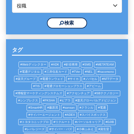
タグ
Webディレクター
ADK
針谷将幸
SMS
METATEAM
電通デジタル
三井住友カード
TVer
NEL
hacomono
楽天グループ
電通ランウェイ
サイカ
ノバセル
NTTデータ
TIS
電通プロモーションプラス
アビーム
博報堂マーケティングシステムズ
アクセンチュア
SBテクノロジー
シンプレクス
PKSHA
ピアラ
楽天グローバルアドビジョン
SmartHR
藤原滉
sansan
クラシル
電通
サイバーエージェント
ADEX
スパイスボックス
トヨタコニックプロ
リクルート
パーソルキャリア
DJIB
レバレジーズ
サイバー・バズ
小林ふみえ
資生堂