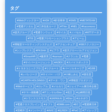
タグ
Webディレクター
ADK
針谷将幸
SMS
METATEAM
電通デジタル
三井住友カード
TVer
NEL
hacomono
楽天グループ
電通ランウェイ
サイカ
ノバセル
NTTデータ
TIS
電通プロモーションプラス
アビーム
博報堂マーケティングシステムズ
アクセンチュア
SBテクノロジー
シンプレクス
PKSHA
ピアラ
楽天グローバルアドビジョン
SmartHR
藤原滉
sansan
クラシル
電通
サイバーエージェント
ADEX
スパイスボックス
トヨタコニックプロ
リクルート
パーソルキャリア
DJIB
レバレジーズ
サイバー・バズ
小林ふみえ
資生堂
CARTA HOLDINGS
データ・ワン
博報堂プロダクツ
Webサービス
ロレアル
メルカリ
ジェイアール東日本企画
ヤマハ発動機
ITコンサル/SIer
花王
山崎明日花
トランスコスモス
JAPAN AI
SIer
カネボウ
電通クロスブレイン
オプト
DMM.com
EC
電通東日本
宮崎洋
メンバーズ
AViC
社内DX
PwC
アイレップ