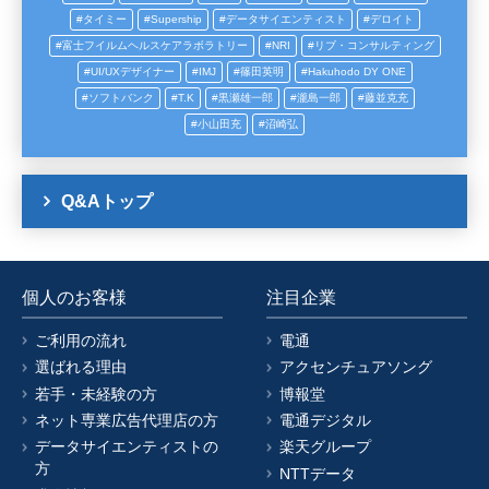
タイミー
Supership
データサイエンティスト
デロイト
富士フイルムヘルスケアラボラトリー
NRI
リブ・コンサルティング
UI/UXデザイナー
IMJ
篠田英明
Hakuhodo DY ONE
ソフトバンク
T.K
黒瀬雄一郎
瀧島一郎
藤並克充
小山田充
沼崎弘
Q&Aトップ
個人のお客様
注目企業
ご利用の流れ
電通
選ばれる理由
アクセンチュアソング
若手・未経験の方
博報堂
ネット専業広告代理店の方
電通デジタル
データサイエンティストの
楽天グループ
方
NTTデータ