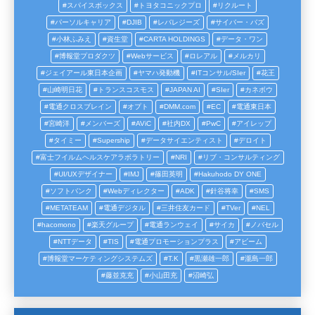
スパイスボックス
トヨタコニックプロ
リクルート
パーソルキャリア
DJIB
レバレジーズ
サイバー・バズ
小林ふみえ
資生堂
CARTA HOLDINGS
データ・ワン
博報堂プロダクツ
Webサービス
ロレアル
メルカリ
ジェイアール東日本企画
ヤマハ発動機
ITコンサル/SIer
花王
山崎明日花
トランスコスモス
JAPAN AI
SIer
カネボウ
電通クロスブレイン
オプト
DMM.com
EC
電通東日本
宮崎洋
メンバーズ
AViC
社内DX
PwC
アイレップ
タイミー
Supership
データサイエンティスト
デロイト
富士フイルムヘルスケアラボラトリー
NRI
リブ・コンサルティング
UI/UXデザイナー
IMJ
篠田英明
Hakuhodo DY ONE
ソフトバンク
Webディレクター
ADK
針谷将幸
SMS
METATEAM
電通デジタル
三井住友カード
TVer
NEL
hacomono
楽天グループ
電通ランウェイ
サイカ
ノバセル
NTTデータ
TIS
電通プロモーションプラス
アビーム
博報堂マーケティングシステムズ
T.K
黒瀬雄一郎
瀧島一郎
藤並克充
小山田充
沼崎弘