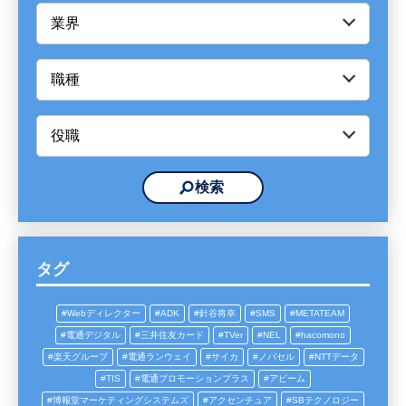
タグ
Webディレクター
ADK
針谷将幸
SMS
METATEAM
電通デジタル
三井住友カード
TVer
NEL
hacomono
楽天グループ
電通ランウェイ
サイカ
ノバセル
NTTデータ
TIS
電通プロモーションプラス
アビーム
博報堂マーケティングシステムズ
アクセンチュア
SBテクノロジー