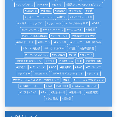
シンプレクス
PKSHA
ピアラ
楽天グローバルアドビジョン
SmartHR
藤原滉
sansan
クラシル
電通
サイバーエージェント
ADEX
スパイスボックス
トヨタコニックプロ
リクルート
パーソルキャリア
DJIB
レバレジーズ
サイバー・バズ
小林ふみえ
資生堂
CARTA HOLDINGS
データ・ワン
博報堂プロダクツ
Webサービス
ロレアル
メルカリ
ジェイアール東日本企画
ヤマハ発動機
ITコンサル/SIer
花王
山崎明日花
トランスコスモス
JAPAN AI
SIer
カネボウ
電通クロスブレイン
オプト
DMM.com
EC
電通東日本
宮崎洋
メンバーズ
AViC
社内DX
PwC
アイレップ
タイミー
Supership
データサイエンティスト
デロイト
富士フイルムヘルスケアラボラトリー
NRI
リブ・コンサルティング
UI/UXデザイナー
IMJ
篠田英明
Hakuhodo DY ONE
ソフトバンク
T.K
黒瀬雄一郎
瀧島一郎
藤並克充
小山田充
沼崎弘