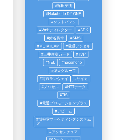
篠田英明
Hakuhodo DY ONE
ソフトバンク
Webディレクター
ADK
針谷将幸
SMS
METATEAM
電通デジタル
三井住友カード
TVer
NEL
hacomono
楽天グループ
電通ランウェイ
サイカ
ノバセル
NTTデータ
TIS
電通プロモーションプラス
アビーム
博報堂マーケティングシステム
ズ
アクセンチュア