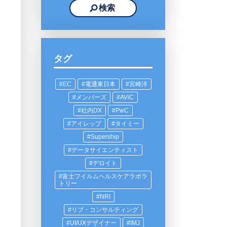
タグ
EC
電通東日本
宮崎洋
メンバーズ
AViC
社内DX
PwC
アイレップ
タイミー
Supership
データサイエンティスト
デロイト
富士フイルムヘルスケアラボラ
トリー
NRI
リブ・コンサルティング
UI/UXデザイナー
IMJ