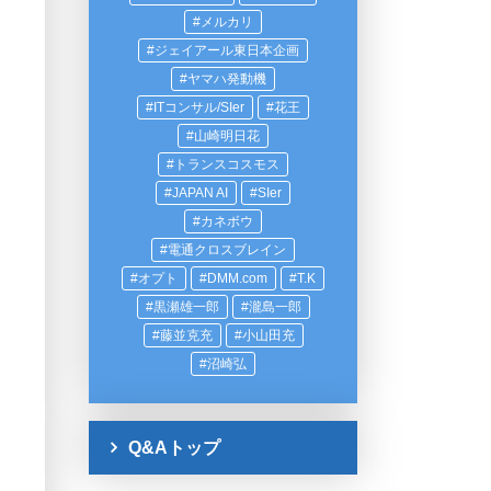
メルカリ
ジェイアール東日本企画
ヤマハ発動機
ITコンサル/SIer
花王
山崎明日花
トランスコスモス
JAPAN AI
SIer
カネボウ
電通クロスブレイン
オプト
DMM.com
T.K
黒瀬雄一郎
瀧島一郎
藤並克充
小山田充
沼崎弘
Q&Aトップ