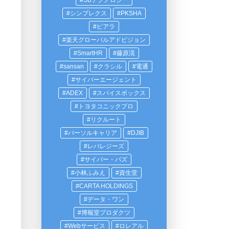
SBテクノロジー
シンプレクス
PKSHA
ピアラ
楽天グローバルアドビジョン
SmartHR
藤原滉
sansan
クラシル
電通
サイバーエージェント
ADEX
スパイスボックス
トヨタコニックプロ
リクルート
パーソルキャリア
DJIB
レバレジーズ
サイバー・バズ
小林ふみえ
資生堂
CARTA HOLDINGS
データ・ワン
博報堂プロダクツ
Webサービス
ロレアル