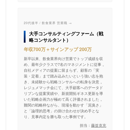
20代後半 / 飲食業界 営業職 →
大手コンサルティングファーム（戦
略コンサルタント）
年収700万＋サインアップ 200万
新卒以来、飲食業界向け営業でトップ成績を収
め、最年少クラスで7名のマネジメントに従事 。
自社メディアの提案に留まらず、顧客の「実
装・定着」まで踏み込みたいという強い志を抱
き、未経験から戦略コンサルへの転身を決意 。
レジュメマッチ会にて、大手顧客へのデータド
リブンな提案実績や、新規開拓ギネス更新を導
いた戦略企画力が極めて高く評価されました 。
難関の戦略枠ながら、現場を動かす「泥臭さ」
と「論理的思考」の掛け合わせが決め手とな
り、見事内定を勝ち取った事例です。
担当：
藤並克充