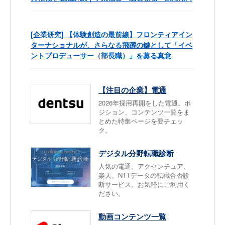
[企業研究] 【体験創造の最前線】フロンティアイン
ターナショナルが、さらなる飛躍の鍵として「イベ
ントプロデューサー（部長職）」を募る真意
【注目の企業】電通
2026年採用再開をした電通。ポ
ジション、コンテンツ一覧をま
とめた特集ページを要チェッ
ク。
デジタル分野転職診断
人気の電通、アクセンチュア、
楽天、NTTデータの転職合否診
断サービス。お気軽にご利用く
ださい。
動画コンテンツ一覧