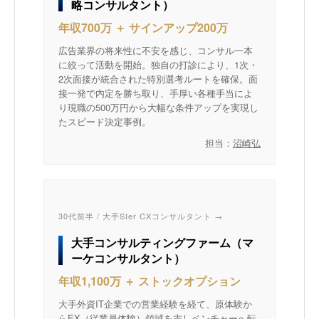
略コンサルタント）
年収700万 ＋ サインアップ200万
広告業界の将来性に不安を感じ、コンサル一本
に絞って活動を開始。独自の打診により、1次・
2次面接が統合された特別選考ルートを確保。面
接一発で内定を勝ち取り、手厚い各種手当によ
り現職の500万円から大幅な条件アップを実現し
たスピード決定事例。
担当：
沼崎弘
30代前半 / 大手SIer CXコンサルタント →
大手コンサルティングファーム（マ
ーケコンサルタント）
年収1,100万 ＋ ストックオプション
大手外資IT企業での営業経験を経て、原体験か
らEX（従業員体験）領域を志しベンチャーへ転