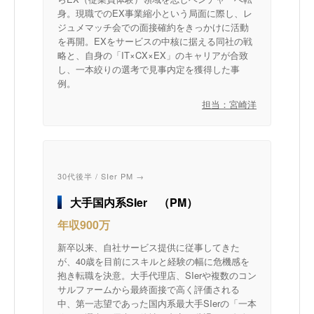
身。現職でのEX事業縮小という局面に際し、レ
ジュメマッチ会での面接確約をきっかけに活動
を再開。EXをサービスの中核に据える同社の戦
略と、自身の「IT×CX×EX」のキャリアが合致
し、一本絞りの選考で見事内定を獲得した事
例。
担当：宮崎洋
30代後半 / SIer PM →
大手国内系SIer （PM）
年収900万
新卒以来、自社サービス提供に従事してきた
が、40歳を目前にスキルと経験の幅に危機感を
抱き転職を決意。大手代理店、SIerや複数のコン
サルファームから最終面接で高く評価される
中、第一志望であった国内系最大手SIerの「一本