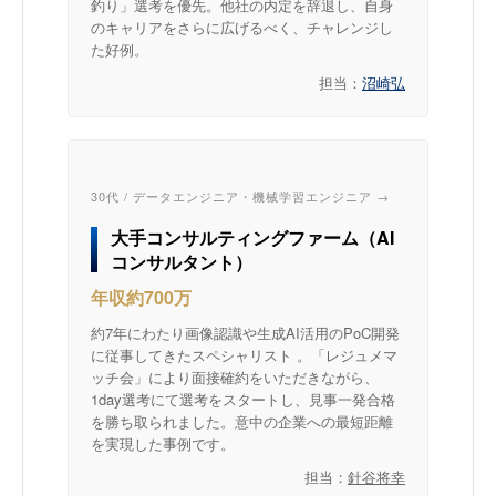
釣り」選考を優先。他社の内定を辞退し、自身
のキャリアをさらに広げるべく、チャレンジし
た好例。
担当：
沼崎弘
30代 / データエンジニア・機械学習エンジニア →
大手コンサルティングファーム（AI
コンサルタント）
年収約700万
約7年にわたり画像認識や生成AI活用のPoC開発
に従事してきたスペシャリスト 。「レジュメマ
ッチ会」により面接確約をいただきながら、
1day選考にて選考をスタートし、見事一発合格
を勝ち取られました。意中の企業への最短距離
を実現した事例です。
担当：
針谷将幸