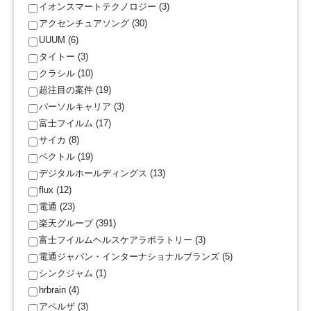
イオンスマートテクノロジー (3)
アクセンチュアソング (30)
UUUM (6)
タイトー (3)
クラシル (10)
超注目の案件 (19)
パーソルキャリア (3)
富士フイルム (17)
サイカ (8)
ベクトル (19)
デジタルホールディングス (13)
flux (12)
電通 (23)
楽天グループ (391)
富士フイルムヘルスケアラボラトリー (3)
電通ジャパン・インターナショナルブランズ (5)
シンクジャム (1)
hrbrain (4)
アペルザ (3)