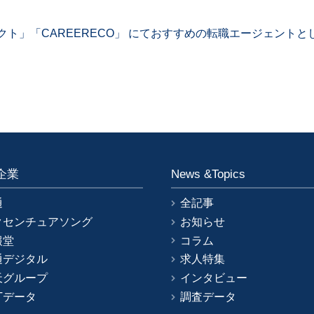
コネクト」「CAREERECO」 にておすすめの転職エージェントと
企業
News &Topics
通
全記事
クセンチュアソング
お知らせ
報堂
コラム
通デジタル
求人特集
天グループ
インタビュー
Tデータ
調査データ