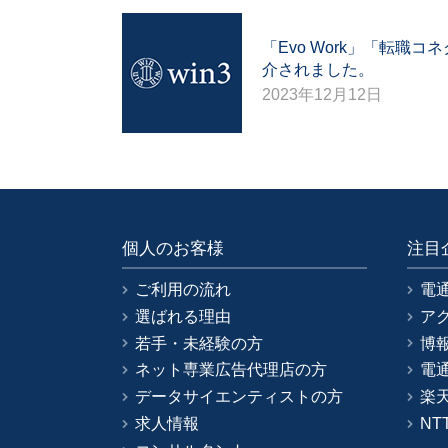
「Evo Work」「転職
介されました。
2023年12月12日
個人のお客様
注目
ご利用の流れ
電
選ばれる理由
ア
若手・未経験の方
博
ネット専業広告代理店の方
電
データサイエンティストの方
楽
求人情報
NT