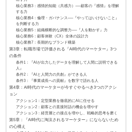
核心業務3：感情的知能（共感力）──顧客の『感情』を理解
する力
核心業務4：倫理・ガバナンス──『やってはいけないこと』
を判断する力
核心業務5：組織横断的な調整力──『人を動かす』力
核心業務6：顧客体験（CX）全体の設計力
核心業務7：長期的なブランド構築
第3章：転職市場で評価される『AI時代のマーケター』3つ
の条件
条件1：『AIが出力したデータを理解して人間に説明できる
人』
条件2：『AIと人間力の共創』ができる人
条件3：『事業成長への貢献』を数字で語れる人
第4章：AI時代のマーケターが今すぐやるべき3つのアクシ
ョン
アクション1：定型業務を徹底的にAIに任せる
アクション2：顧客との直接対話の機会を増やす
アクション3：経営層との接点を増やし、戦略的思考を磨く
第5章：『AI時代に淘汰されるマーケター』にならないため
の心構え