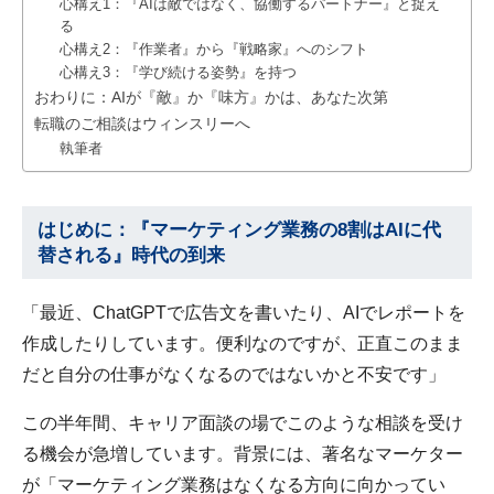
心構え1：『AIは敵ではなく、協働するパートナー』と捉え
る
心構え2：『作業者』から『戦略家』へのシフト
心構え3：『学び続ける姿勢』を持つ
おわりに：AIが『敵』か『味方』かは、あなた次第
転職のご相談はウィンスリーへ
執筆者
はじめに：『マーケティング業務の8割はAIに代
替される』時代の到来
「最近、ChatGPTで広告文を書いたり、AIでレポートを
作成したりしています。便利なのですが、正直このまま
だと自分の仕事がなくなるのではないかと不安です」
この半年間、キャリア面談の場でこのような相談を受け
る機会が急増しています。背景には、著名なマーケター
が「マーケティング業務はなくなる方向に向かってい