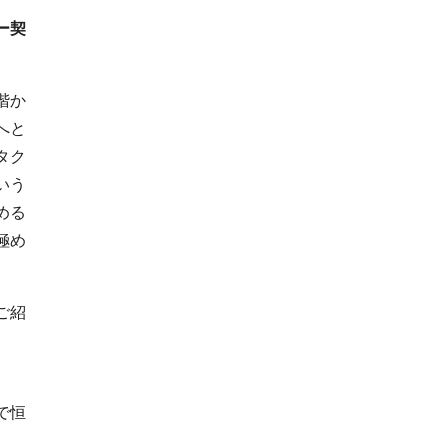
ー契
階か
へと
タク
いう
める
極め
ご紹
で恒