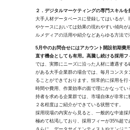
２．
デジタルマーケティングの専門スキルを
大手人材データベースに登録してはいるが、
やケースにおいては効果の現れやすい傾向が
ルメディアの活用や紹介などあらゆる方法で
5月中のお問合せにはアカウント開設初期費
直す機会としても有用
。高騰し続ける採用フ
では、実際にニーズに沿った人材に遭遇する
がある大手企業群の場合では、毎月コンスタ
ることができております。恒常的に採用を行
時間や費用、作業効率の面で理にかなってい
持者を求める企業群では、市場自体が非常に
２名程度はご紹介ができている状態です。
採用現場の内実から見ると、一般的な中途採用
極めて枯渇しており、採用フィーが35%超
さらに、データサイエンティストやエンジニア