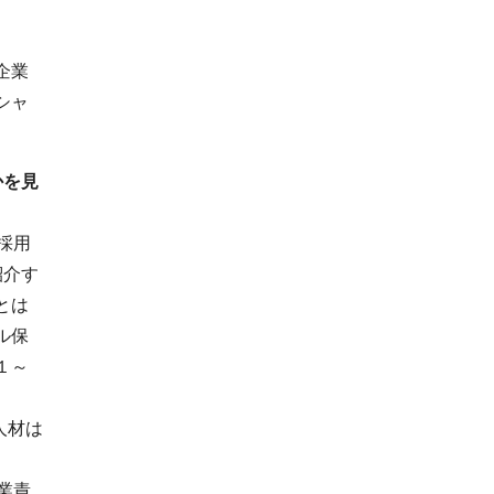
企業
シャ
かを
見
採用
紹介す
とは
ル保
１～
人材は
業責