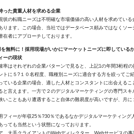
持った貴重人材を求める企業
現状の転職ニーズは不明確な市場価値の高い人材を求めている
あります。この場合、当社ではデータベース頼みではなくソー
潜在者にアプローチしております。
用を無料に！採用現場がいかにマーケットニーズに即している
ィーの現状
確率はそれぞれの企業パターンで見ると、上記1の年間3桁程の
ントに５?１０名程度、職種別ニーズに適合する方を絞ってご
っている企業の場合、適した人材とコンスタントに出会えるこ
ると言えます。一方で２のデジタルマーケティングの専門スキ
狭いこともあり遭遇すること自体の難易度が高いですが、月に
フィーが年収25％?30％であるなかデジタルマーケティング
であっても当然という状態になっております。
、大手クライアントのWebディレクター、Webサービスの事