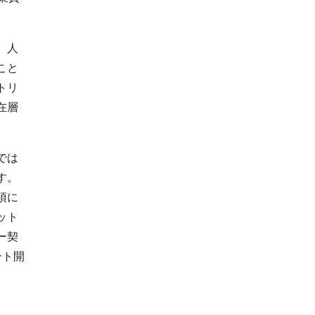
、人
こと
トリ
在層
では
す。
項に
ット
ー契
ント開