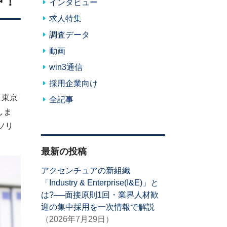
中！
インタビュー
求人特集
調査データ
動画
win3通信
採用企業向け
：東京
全記事
しま
ソリ
最新の投稿
アクセンチュアの新組織
「Industry & Enterprise(I&E)」と
は?──面接原則1回・業界人材歓
迎の集中採用を一次情報で解説
（2026年7月29日）