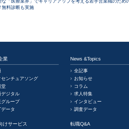
望な「医療業界」でキャリアアップを考える若手営業職のため
メ無料診断も実施
企業
News &Topics
通
全記事
クセンチュアソング
お知らせ
報堂
コラム
通デジタル
求人特集
天グループ
インタビュー
Tデータ
調査データ
向けサービス
転職Q&A