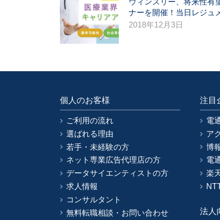
ウィンスリー、将来性有
ナーを開催！当日レジュ
2018年12月3日
個人のお客様
注目
ご利用の流れ
電
選ばれる理由
ア
若手・未経験の方
博
ネット専業広告代理店の方
電
データサイエンティストの方
楽
求人情報
NT
コンサルタント
法人
無料転職相談・お問い合わせ