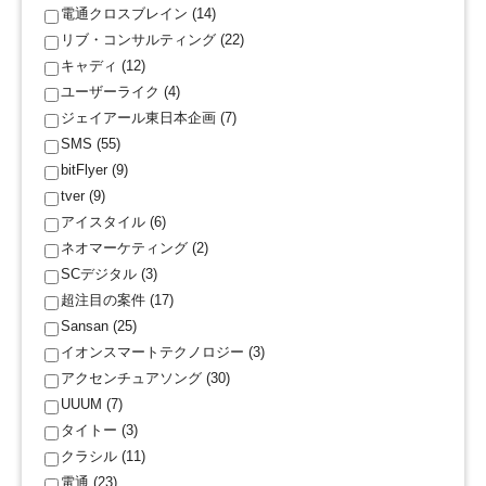
電通クロスブレイン (14)
リブ・コンサルティング (22)
キャディ (12)
ユーザーライク (4)
ジェイアール東日本企画 (7)
SMS (55)
bitFlyer (9)
tver (9)
アイスタイル (6)
ネオマーケティング (2)
SCデジタル (3)
超注目の案件 (17)
Sansan (25)
イオンスマートテクノロジー (3)
アクセンチュアソング (30)
UUUM (7)
タイトー (3)
クラシル (11)
電通 (23)