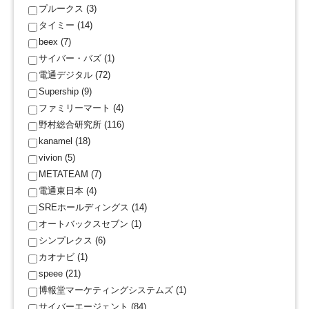
プルークス (3)
タイミー (14)
beex (7)
サイバー・バズ (1)
電通デジタル (72)
Supership (9)
ファミリーマート (4)
野村総合研究所 (116)
kanamel (18)
vivion (5)
METATEAM (7)
電通東日本 (4)
SREホールディングス (14)
オートバックスセブン (1)
シンプレクス (6)
カオナビ (1)
speee (21)
博報堂マーケティングシステムズ (1)
サイバーエージェント (84)