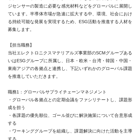
ジセンサーの製造に必要な感光材料などをグローバルに展開し
ています。半導体市場が急速に拡大する中、環境、社会におけ
る持続可能な発展を実現するため、ESG活動を推進する人材を
募集します。
【担当職務】
当社エレクトロニクスマテリアルズ事業部のSCMグループある
いはESGグループに所属し、日本・欧米・台湾・韓国・中国・
東南アジアの各拠点と連携し、下記いずれかのグローバル課題
を推進していただきます。
職務1：グローバルサプライチェーンマネジメント
・グローバル各拠点との定期会議をファシリテートし、課題形
成を担う
・各課題の優先順位、ゴール並びに解決施策について合意形成
する
・ワーキンググループを組織し、課題解決に向けた活動を主導
する