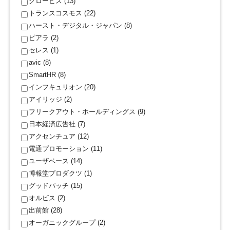
グロービス (13)
トランスコスモス (22)
ハースト・デジタル・ジャパン (8)
ピアラ (2)
セレス (1)
avic (8)
SmartHR (8)
インフキュリオン (20)
アイリッジ (2)
フリークアウト・ホールディングス (9)
日本経済広告社 (7)
アクセンチュア (12)
電通プロモーション (11)
ユーザベース (14)
博報堂プロダクツ (1)
グッドパッチ (15)
オルビス (2)
出前館 (28)
オーガニックグループ (2)