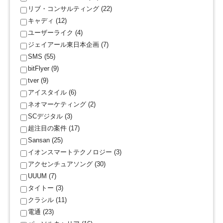
リブ・コンサルティング (22)
キャディ (12)
ユーザーライク (4)
ジェイアール東日本企画 (7)
SMS (55)
bitFlyer (9)
tver (9)
アイスタイル (6)
ネオマーケティング (2)
SCデジタル (3)
超注目の案件 (17)
Sansan (25)
イオンスマートテクノロジー (3)
アクセンチュアソング (30)
UUUM (7)
タイトー (3)
クラシル (11)
電通 (23)