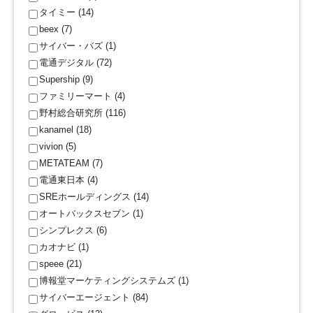
タイミー (14)
beex (7)
サイバー・バズ (1)
電通デジタル (72)
Supership (9)
ファミリーマート (4)
野村総合研究所 (116)
kanamel (18)
vivion (5)
METATEAM (7)
電通東日本 (4)
SREホールディングス (14)
オートバックスセブン (1)
シンプレクス (6)
カオナビ (1)
speee (21)
博報堂マーケティングシステムズ (1)
サイバーエージェント (84)