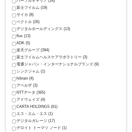
パーソルキャリア (16)
富士フイルム (19)
サイカ (8)
ベクトル (26)
デジタルホールディングス (13)
flux (13)
ADK (5)
楽天グループ (394)
富士フイルムヘルスケアラボラトリー (3)
電通ジャパン・インターナショナルブランズ (9)
シンクジャム (1)
hrbrain (4)
アペルザ (3)
NTTデータ (365)
アドウェイズ (4)
CARTA HOLDINGS (61)
エス・エム・エス (1)
デジタルガレージ (17)
デロイト トーマツ ノード (1)