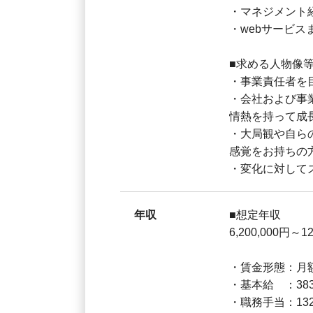
・マネジメント
・webサービ
■求める人物像
・事業責任者を
・会社および事
情熱を持って成
・大局観や自ら
感覚をお持ちの
・変化に対して
年収
■想定年収
6,200,000円～12
・賃金形態：月
・基本給 ：383,8
・職務手当：132,