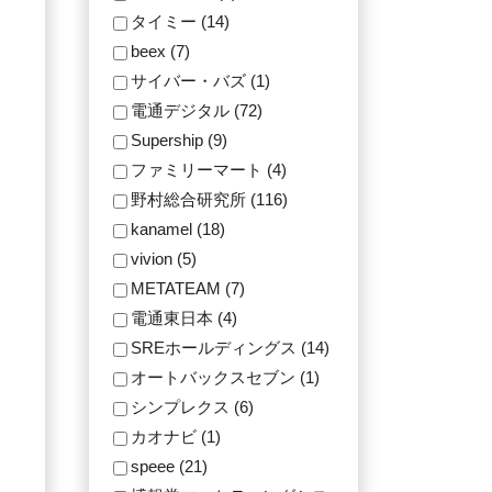
タイミー (14)
beex (7)
サイバー・バズ (1)
電通デジタル (72)
Supership (9)
ファミリーマート (4)
野村総合研究所 (116)
kanamel (18)
vivion (5)
METATEAM (7)
電通東日本 (4)
SREホールディングス (14)
オートバックスセブン (1)
シンプレクス (6)
カオナビ (1)
speee (21)