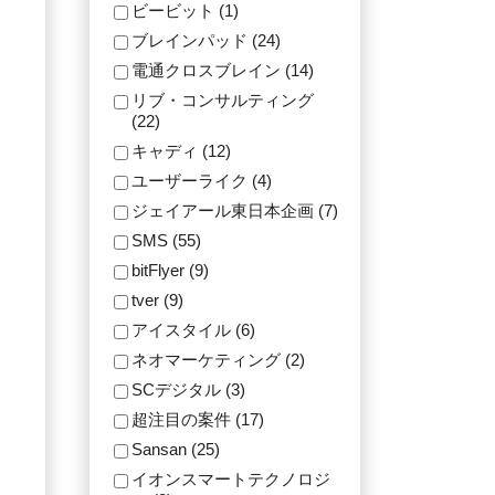
ビービット (1)
ブレインパッド (24)
電通クロスブレイン (14)
リブ・コンサルティング
(22)
キャディ (12)
ユーザーライク (4)
ジェイアール東日本企画 (7)
SMS (55)
bitFlyer (9)
tver (9)
アイスタイル (6)
ネオマーケティング (2)
SCデジタル (3)
超注目の案件 (17)
Sansan (25)
イオンスマートテクノロジ