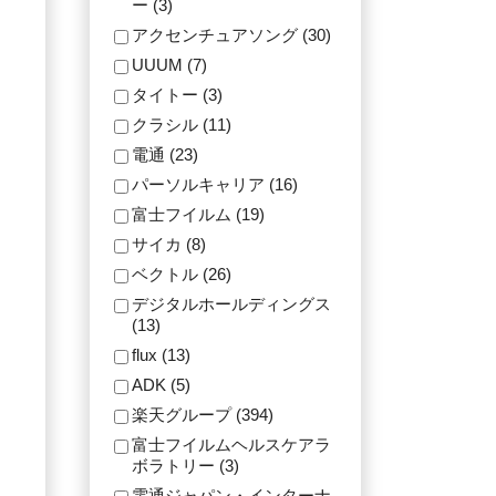
ー (3)
アクセンチュアソング (30)
UUUM (7)
タイトー (3)
クラシル (11)
電通 (23)
パーソルキャリア (16)
富士フイルム (19)
サイカ (8)
ベクトル (26)
デジタルホールディングス
(13)
flux (13)
ADK (5)
楽天グループ (394)
富士フイルムヘルスケアラ
ボラトリー (3)
電通ジャパン・インターナ