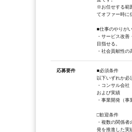
※お任せする範
てオファー時に
■仕事のやりが
・サービス改善
目指せる。
・社会貢献性の
応募要件
■必須条件
以下いずれか必
・コンサル会社
および実績
・事業開発（事
□歓迎条件
・複数の関係者
発を推進した実