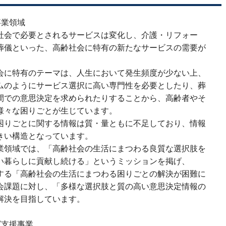
事業領域
社会で必要とされるサービスは変化し、介護・リフォー
葬儀といった、高齢社会に特有の新たなサービスの需要が
。
会に特有のテーマは、人生において発生頻度が少ない上、
ムのようにサービス選択に高い専門性を必要としたり、葬
間での意思決定を求められたりすることから、高齢者やそ
様々な困りごとが生じています。
困りごとに関する情報は質・量ともに不足しており、情報
きい構造となっています。
業領域では、「高齢社会の生活にまつわる良質な選択肢を
い暮らしに貢献し続ける」というミッションを掲げ、
する「高齢社会の生活にまつわる困りごとの解決が困難に
会課題に対し、「多様な選択肢と質の高い意思決定情報の
解決を目指しています。
グ支援事業