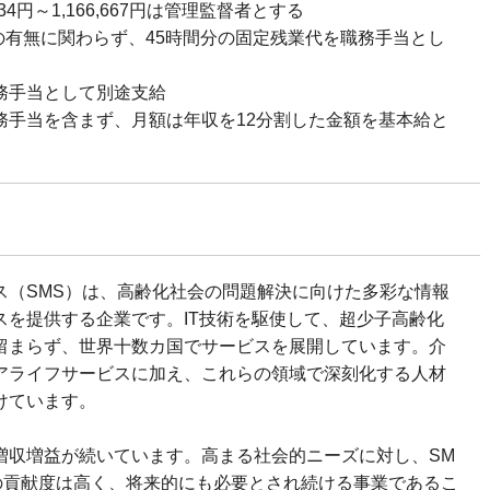
334円～1,166,667円は管理監督者とする
働の有無に関わらず、45時間分の固定残業代を職務手当とし
務手当として別途支給
務手当を含まず、月額は年収を12分割した金額を基本給と
ス（SMS）は、高齢化社会の問題解決に向けた多彩な情報
スを提供する企業です。IT技術を駆使して、超少子高齢化
留まらず、世界十数カ国でサービスを展開しています。介
アライフサービスに加え、これらの領域で深刻化する人材
けています。
増収増益が続いています。高まる社会的ニーズに対し、SM
の貢献度は高く、将来的にも必要とされ続ける事業であるこ