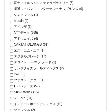
富士フイルムヘルスケアラボラトリー (3)
電通ジャパン・インターナショナルブランズ (9)
シンクジャム (1)
hrbrain (4)
アペルザ (3)
NTTデータ (365)
アドウェイズ (4)
CARTA HOLDINGS (61)
エス・エム・エス (1)
デジタルガレージ (17)
デロイト トーマツ ノード (1)
リンクタイズホールディングス (2)
PwC (3)
ファストドクター (1)
レバレジーズ (57)
Sun Asterisk (15)
データX (31)
インテージホールディングス (10)
nriデジタル (2)