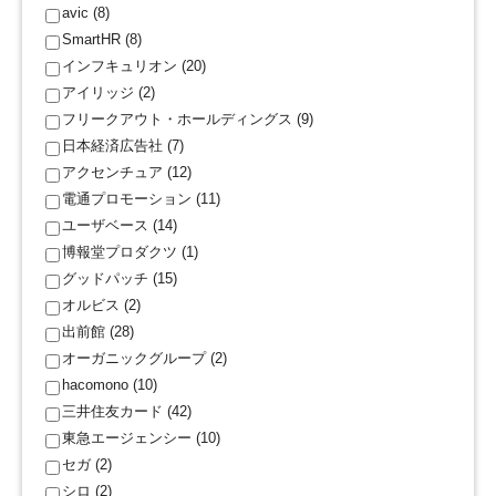
avic (8)
SmartHR (8)
インフキュリオン (20)
アイリッジ (2)
フリークアウト・ホールディングス (9)
日本経済広告社 (7)
アクセンチュア (12)
電通プロモーション (11)
ユーザベース (14)
博報堂プロダクツ (1)
グッドパッチ (15)
オルビス (2)
出前館 (28)
オーガニックグループ (2)
hacomono (10)
三井住友カード (42)
東急エージェンシー (10)
セガ (2)
シロ (2)