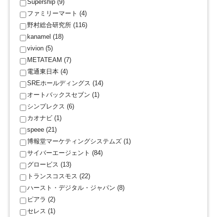
Supership (9)
ファミリーマート (4)
野村総合研究所 (116)
kanamel (18)
vivion (5)
METATEAM (7)
電通東日本 (4)
SREホールディングス (14)
オートバックスセブン (1)
シンプレクス (6)
カオナビ (1)
speee (21)
博報堂マーケティングシステムズ (1)
サイバーエージェント (84)
グロービス (13)
トランスコスモス (22)
ハースト・デジタル・ジャパン (8)
ピアラ (2)
セレス (1)