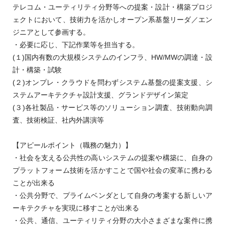
テレコム・ユーティリティ分野等への提案・設計・構築プロジ
ェクトにおいて、技術力を活かしオープン系基盤リーダ／エン
ジニアとして参画する。
・必要に応じ、下記作業等を担当する。
(１)国内有数の大規模システムのインフラ、HW/MWの調達・設
計・構築・試験
(２)オンプレ・クラウドを問わずシステム基盤の提案支援、シ
ステムアーキテクチャ設計支援、グランドデザイン策定
(３)各社製品・サービス等のソリューション調査、技術動向調
査、技術検証、社内外講演等
【アピールポイント（職務の魅力）】
・社会を支える公共性の高いシステムの提案や構築に、自身の
プラットフォーム技術を活かすことで国や社会の変革に携わる
ことが出来る
・公共分野で、プライムベンダとして自身の考案する新しいア
ーキテクチャを実現に移すことが出来る
・公共、通信、ユーティリティ分野の大小さまざまな案件に携