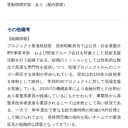
受動喫煙対策：あり（屋内禁煙）
その他備考
【組織情報】
プロジェクト推進統括部 技術戦略担当では公共・社会基盤分
野5事業本部、および関連グループ会社を対象とした技術支援
活動を行う組織である。組織のミッションとしては技術的な観
点で高度な専門性を提供しつつ、現場プロジェクトからのニー
ズへ即応する体制が求められている。現在は約150名の技術者
を体制として維持し、常時約30プロジェクトに対して現場支援
を実施している。2015/7の機構改革により金融分野との分割が
あり基盤系要員が純減しているにもかかわらず、事業部から基
盤系技術者派遣を要請されるニーズは依然として高い状況であ
る。一方で、昨年度比で更なる総労働時間の削減がKPI目標と
して掲げられており、長時間労働の傾向が高いチームでの要員
拡充が組織的な課題となってきている。